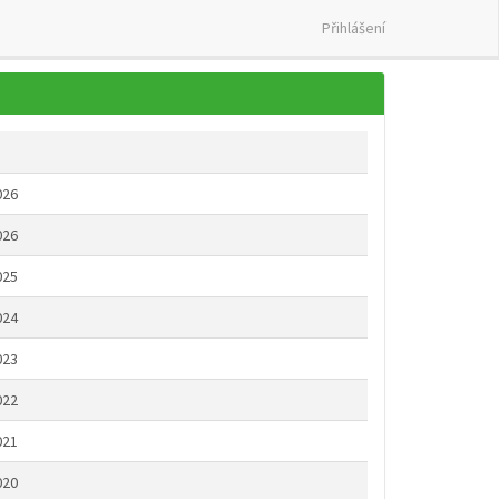
Přihlášení
026
026
025
024
023
022
021
020