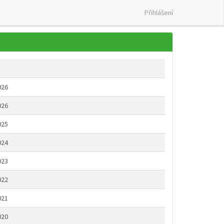
Přihlášení
026
026
025
024
023
022
021
020