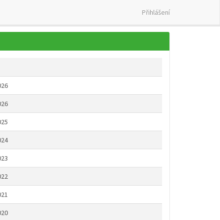
Přihlášení
026
026
025
024
023
022
021
020