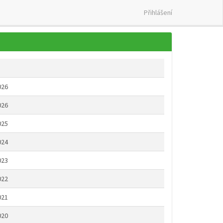
Přihlášení
026
026
025
024
023
022
021
020