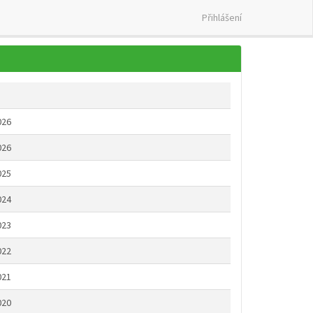
Přihlášení
026
026
025
024
023
022
021
020