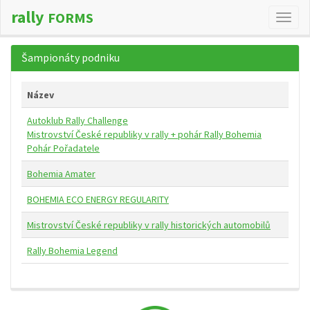
rally
FORMS
Změn
navig
Šampionáty podniku
Název
Autoklub Rally Challenge
Mistrovství České republiky v rally + pohár Rally Bohemia
Pohár Pořadatele
Bohemia Amater
BOHEMIA ECO ENERGY REGULARITY
Mistrovství České republiky v rally historických automobilů
Rally Bohemia Legend