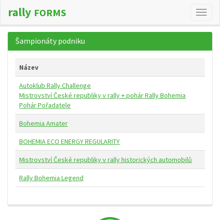
rally
FORMS
Změn
navig
Šampionáty podniku
Název
Autoklub Rally Challenge
Mistrovství České republiky v rally + pohár Rally Bohemia
Pohár Pořadatele
Bohemia Amater
BOHEMIA ECO ENERGY REGULARITY
Mistrovství České republiky v rally historických automobilů
Rally Bohemia Legend