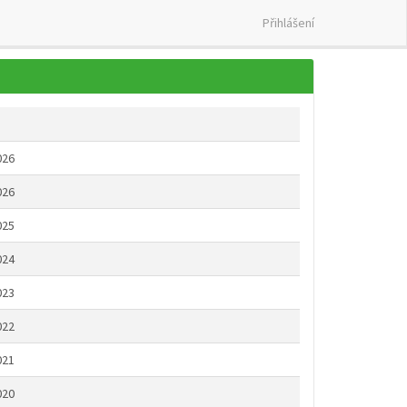
Přihlášení
026
026
025
024
023
022
021
020