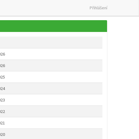
Přihlášení
026
026
025
024
023
022
021
020