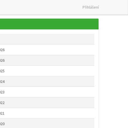
Přihlášení
026
026
025
024
023
022
021
020