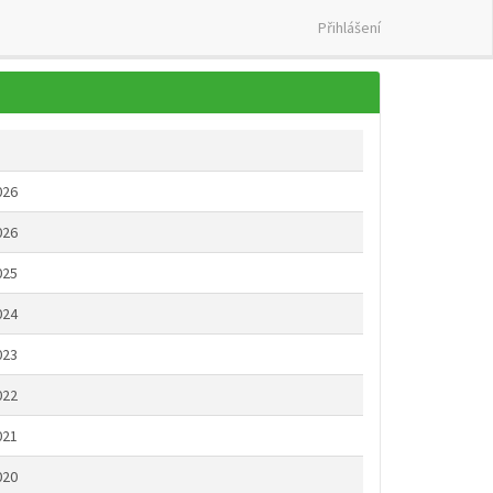
Přihlášení
026
026
025
024
023
022
021
020