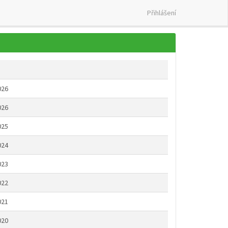
Přihlášení
026
026
025
024
023
022
021
020