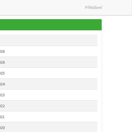
Přihlášení
026
026
025
024
023
022
021
020