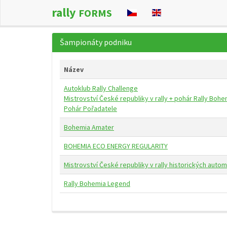
rally
FORMS
Šampionáty podniku
Název
Autoklub Rally Challenge
Mistrovství České republiky v rally + pohár Rally Bohe
Pohár Pořadatele
Bohemia Amater
BOHEMIA ECO ENERGY REGULARITY
Mistrovství České republiky v rally historických auto
Rally Bohemia Legend