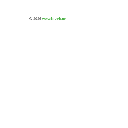
© 2026
www.brzek.net