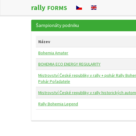
rally
FORMS
Šampionáty podniku
Název
Bohemia Amater
BOHEMIA ECO ENERGY REGULARITY
Mistrovství České republiky v rally + pohár Rally Bohe
Pohár Pořadatele
Mistrovství České republiky v rally historických auto
Rally Bohemia Legend