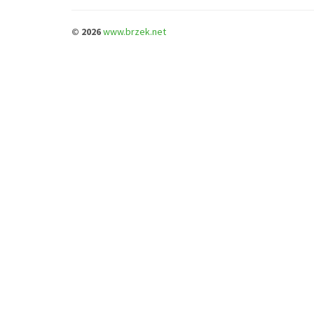
© 2026
www.brzek.net