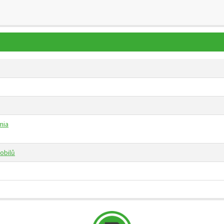
mia
mobilů